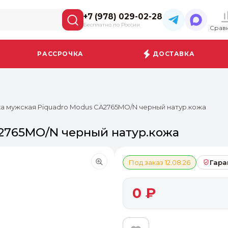
+7 (978) 029-02-28
Бесплатно по России
Срав
РАССРОЧКА
ДОСТАВКА
а мужская Piquadro Modus CA2765MO/N черный натур.кожа
2765MO/N черный натур.кожа
Под заказ 12.08.26
Гара
0 ₽