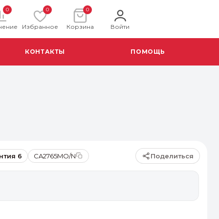
0
0
0
нение
Избранное
Корзина
Войти
КОНТАКТЫ
ПОМОЩЬ
Поделиться
нтия 6
CA2765MO/N