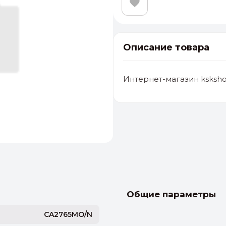
Описание товара
Интернет-магазин ksksho
альные
ый выбор
От 20000 ₽
И
Общие параметры
CA2765MO/N