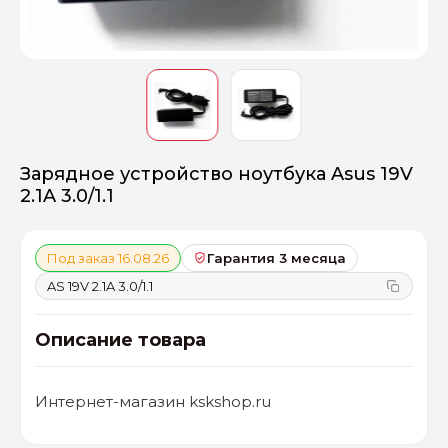
Оптимал
Идеальный 
От 20000 ₽
ПЕРЕЙТИ
Зарядное устройство ноутбука Asus 19V
2.1A 3.0/1.1
Под заказ 16.08.26
Гарантия 3 месяца
AS 19V 2.1A 3.0/1.1
Описание товара
Интернет-магазин kskshop.ru