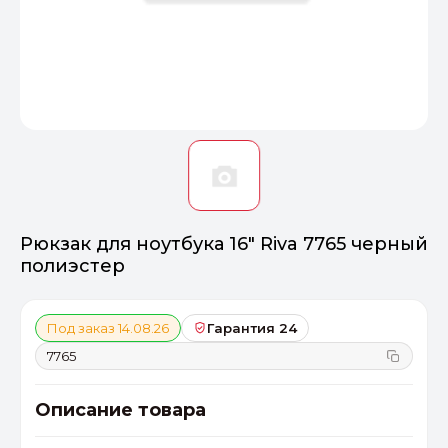
Оптимал
Идеальный 
От 20000 ₽
ПЕРЕЙТИ
Рюкзак для ноутбука 16" Riva 7765 черный
полиэстер
Под заказ 14.08.26
Гарантия 24
7765
Описание товара