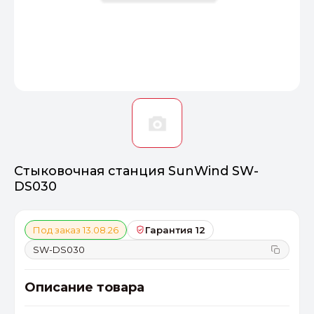
Оптимал
Идеальный 
От 20000 ₽
ПЕРЕЙТИ
Стыковочная станция SunWind SW-
DS030
Под заказ 13.08.26
Гарантия 12
SW-DS030
Описание товара