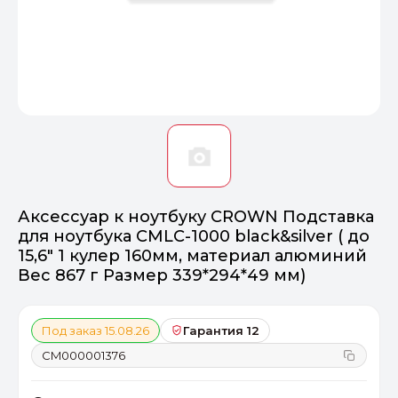
Оптимал
Идеальный 
От 20000 ₽
ПЕРЕЙТИ
Аксессуар к ноутбуку CROWN Подставка
для ноутбука CMLC-1000 black&silver ( до
15,6" 1 кулер 160мм, материал алюминий
Вес 867 г Размер 339*294*49 мм)
Под заказ 15.08.26
Гарантия 12
CM000001376