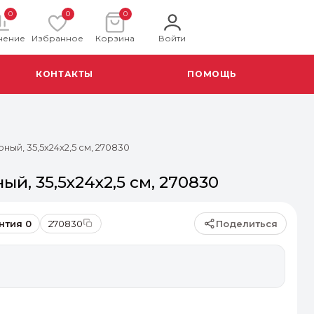
0
0
0
нение
Избранное
Корзина
Войти
КОНТАКТЫ
ПОМОЩЬ
ный, 35,5х24х2,5 см, 270830
ый, 35,5х24х2,5 см, 270830
Поделиться
нтия 0
270830