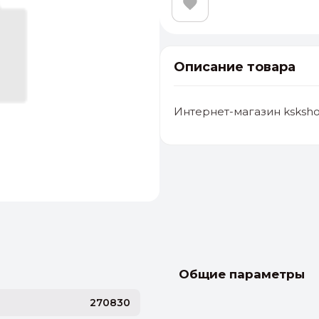
Описание товара
Интернет-магазин ksksho
альные
ый выбор
От 20000 ₽
И
Общие параметры
270830