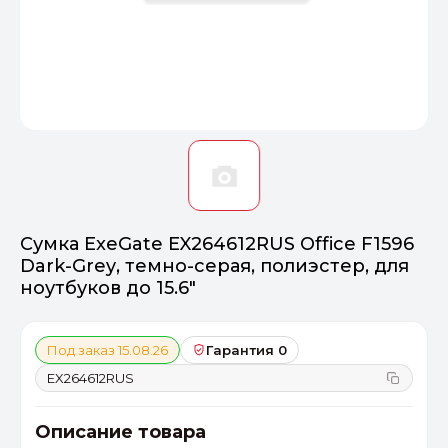
Оптимал
Идеальный 
От 20000 ₽
ПЕРЕЙТИ
Сумка ExeGate EX264612RUS Office F1596
Dark-Grey, темно-серая, полиэстер, для
ноутбуков до 15.6"
Под заказ 15.08.26
Гарантия 0
EX264612RUS
Описание товара