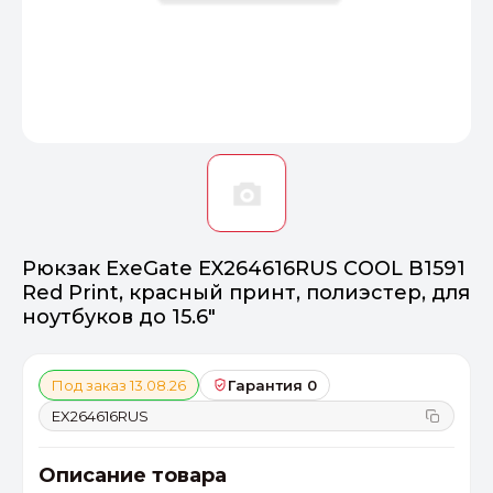
Оптимал
Идеальный 
От 20000 ₽
ПЕРЕЙТИ
Рюкзак ExeGate EX264616RUS COOL B1591
Red Print, красный принт, полиэстер, для
ноутбуков до 15.6"
Под заказ 13.08.26
Гарантия 0
EX264616RUS
Описание товара