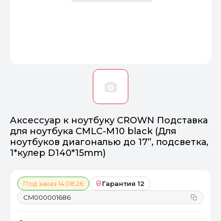
Оптимал
Идеальный 
От 20000 ₽
ПЕРЕЙТИ
Аксессуар к ноутбуку CROWN Подставка
для ноутбука CMLC-M10 black (Для
ноутбуков диагональю до 17”, подсветка,
1*кулер D140*15mm)
Под заказ 14.08.26
Гарантия 12
CM000001686