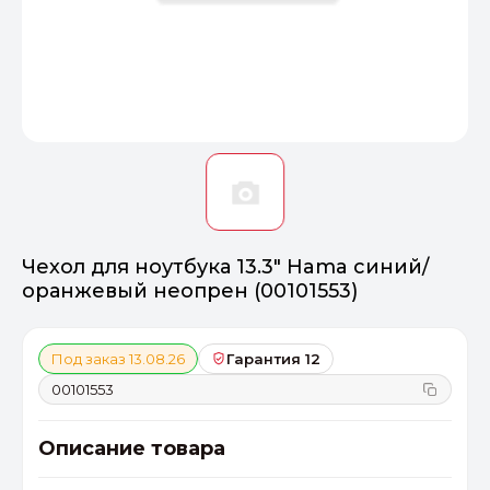
Оптимал
Идеальный 
От 20000 ₽
ПЕРЕЙТИ
Чехол для ноутбука 13.3" Hama синий/
оранжевый неопрен (00101553)
Под заказ 13.08.26
Гарантия 12
00101553
Описание товара