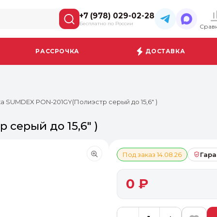
+7 (978) 029-02-28
Бесплатно по России
Срав
РАССРОЧКА
ДОСТАВКА
а SUMDEX PON-201GY(Полиэстр серый до 15,6" )
серый до 15,6" )
Под заказ 14.08.26
Гара
0 ₽