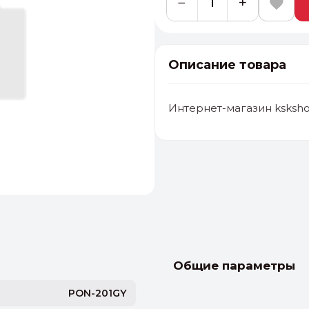
−
+
Описание товара
Интернет-магазин ksksho
альные
ый выбор
От 20000 ₽
И
Общие параметры
PON-201GY