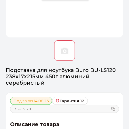
Оптимал
Идеальный 
От 20000 ₽
ПЕРЕЙТИ
Подставка для ноутбука Buro BU-LS120
238x17x215мм 450г алюминий
серебристый
Под заказ 14.08.26
Гарантия 12
BU-LS120
Описание товара