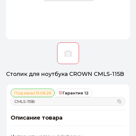
Оптимал
Идеальный 
От 20000 ₽
ПЕРЕЙТИ
Столик для ноутбука CROWN CMLS-115B
Под заказ 15.08.26
Гарантия 12
CMLS-115B
Описание товара