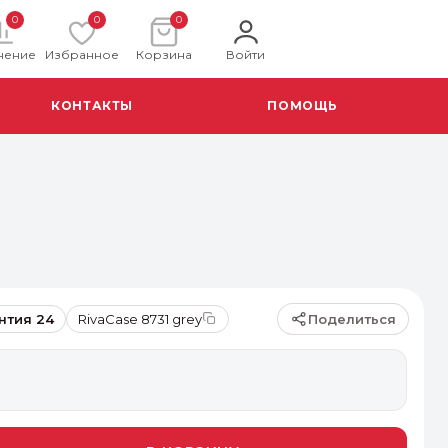
0
0
0
нение
Избранное
Корзина
Войти
КОНТАКТЫ
ПОМОЩЬ
Поделиться
нтия 24
RivaCase 8731 grey