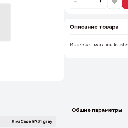
−
+
Описание товара
Интернет-магазин ksksho
альные
ый выбор
От 20000 ₽
И
Общие параметры
RivaCase 8731 grey