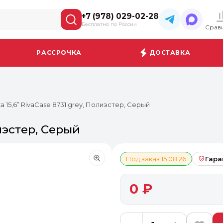
+7 (978) 029-02-28
Бесплатно по России
Срав
РАССРОЧКА
ДОСТАВКА
а 15,6” RivaCase 8731 grey, Полиэстер, Серый
лиэстер, Серый
Под заказ 15.08.26
Гара
0 ₽