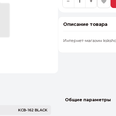
−
+
Описание товара
Интернет-магазин ksksho
альные
ый выбор
От 20000 ₽
И
Общие параметры
KCB-162 BLACK