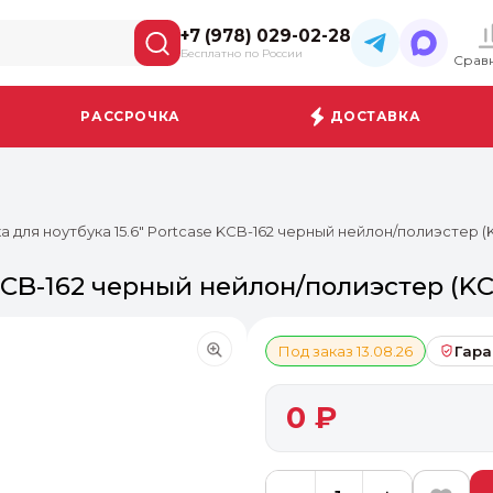
+7 (978) 029-02-28
Бесплатно по России
Срав
РАССРОЧКА
ДОСТАВКА
а для ноутбука 15.6" Portcase KCB-162 черный нейлон/полиэстер (
 KCB-162 черный нейлон/полиэстер (K
Под заказ 13.08.26
Гара
0 ₽