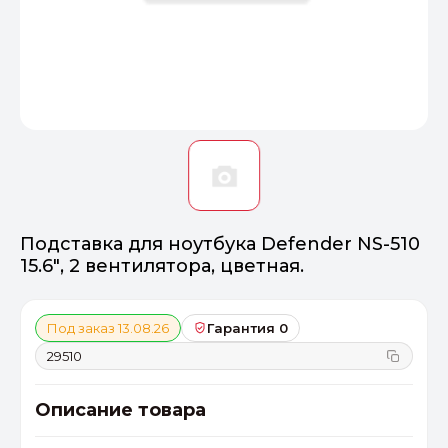
Оптимал
Идеальный 
От 20000 ₽
ПЕРЕЙТИ
Подставка для ноутбука Defender NS-510
15.6", 2 вентилятора, цветная.
Под заказ 13.08.26
Гарантия 0
29510
Описание товара