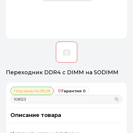
Оптимал
Идеальный 
От 20000 ₽
ПЕРЕЙТИ
Переходник DDR4 с DIMM на SODIMM
Под заказ 14.08.26
Гарантия 0
108123
Описание товара