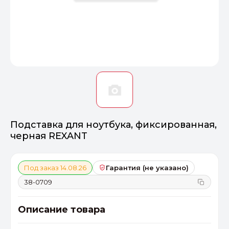
Оптимал
Идеальный 
От 20000 ₽
ПЕРЕЙТИ
Подставка для ноутбука, фиксированная,
черная REXANT
Под заказ 14.08.26
Гарантия (не указано)
38-0709
Описание товара