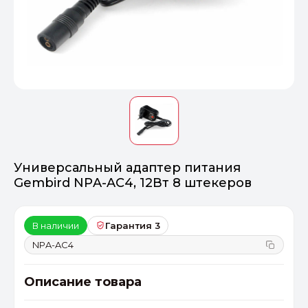
Оптимал
Идеальный 
От 20000 ₽
ПЕРЕЙТИ
Универсальный адаптер питания
Gembird NPA-AC4, 12Вт 8 штекеров
В наличии
Гарантия 3
NPA-AC4
Описание товара