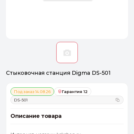
Оптимал
Идеальный 
От 20000 ₽
ПЕРЕЙТИ
Стыковочная станция Digma DS-501
Под заказ 14.08.26
Гарантия 12
DS-501
Описание товара