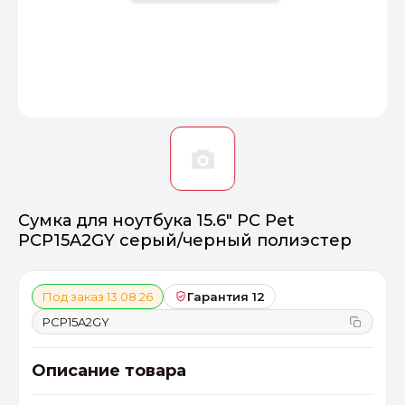
Оптимал
Идеальный 
От 20000 ₽
ПЕРЕЙТИ
Сумка для ноутбука 15.6" PC Pet
PCP15A2GY серый/черный полиэстер
Под заказ 13.08.26
Гарантия 12
PCP15A2GY
Описание товара