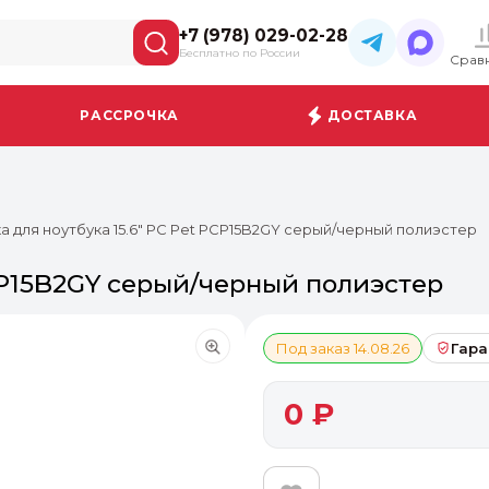
+7 (978) 029-02-28
Бесплатно по России
Срав
РАССРОЧКА
ДОСТАВКА
а для ноутбука 15.6" PC Pet PCP15B2GY серый/черный полиэстер
PCP15B2GY серый/черный полиэстер
Под заказ 14.08.26
Гара
0 ₽