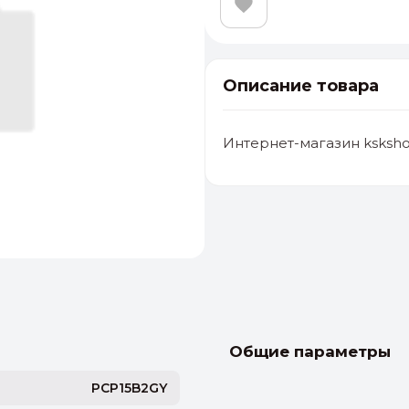
Описание товара
Интернет-магазин ksksho
альные
ый выбор
От 20000 ₽
И
Общие параметры
PCP15B2GY