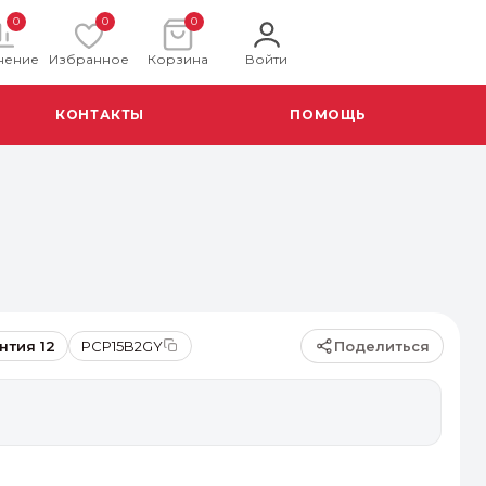
0
0
0
нение
Избранное
Корзина
Войти
КОНТАКТЫ
ПОМОЩЬ
Поделиться
нтия 12
PCP15B2GY