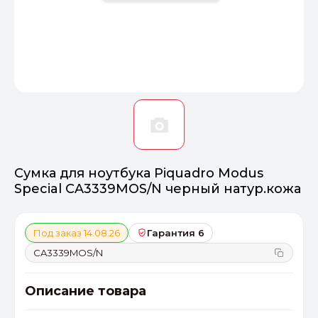
Оптимал
Идеальный 
От 20000 ₽
ПЕРЕЙТИ
Сумка для ноутбука Piquadro Modus
Special CA3339MOS/N черный натур.кожа
Под заказ 14.08.26
Гарантия 6
CA3339MOS/N
Описание товара