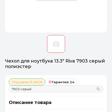
Оптимал
Идеальный 
От 20000 ₽
ПЕРЕЙТИ
Чехол для ноутбука 13.3" Riva 7903 серый
полиэстер
Под заказ 13.08.26
Гарантия 24
7903 серый
Описание товара