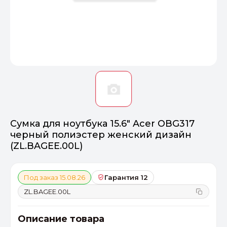
Оптимал
Идеальный 
От 20000 ₽
ПЕРЕЙТИ
Сумка для ноутбука 15.6" Acer OBG317
черный полиэстер женский дизайн
(ZL.BAGEE.00L)
Под заказ 15.08.26
Гарантия 12
ZL.BAGEE.00L
Описание товара