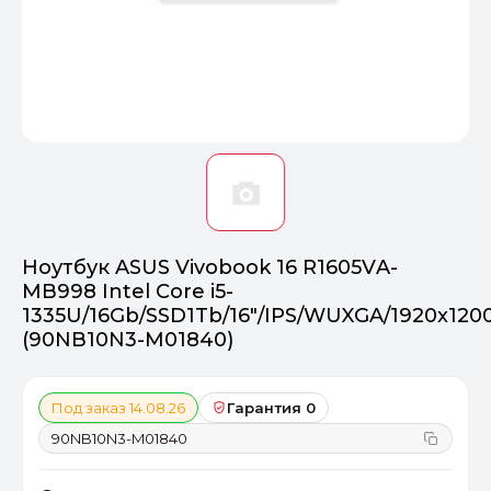
Оптимал
Идеальный 
От 20000 ₽
ПЕРЕЙТИ
Ноутбук ASUS Vivobook 16 R1605VA-
MB998 Intel Core i5-
1335U/16Gb/SSD1Tb/16"/IPS/WUXGA/1920x120
(90NB10N3-M01840)
Под заказ 14.08.26
Гарантия 0
90NB10N3-M01840