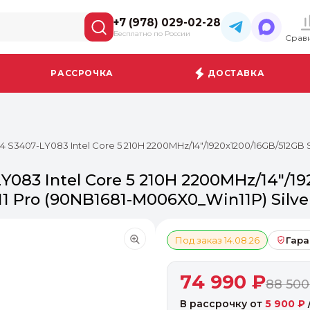
+7 (978) 029-02-28
Бесплатно по России
Срав
РАССРОЧКА
ДОСТАВКА
 S3407-LY083 Intel Core 5 210H 2200MHz/14"/1920x1200/16GB/512GB S
083 Intel Core 5 210H 2200MHz/14"/19
1 Pro (90NB1681-M006X0_Win11P) Silve
Под заказ 14.08.26
Гара
74 990 ₽
88 500
В рассрочку от
5 900 ₽