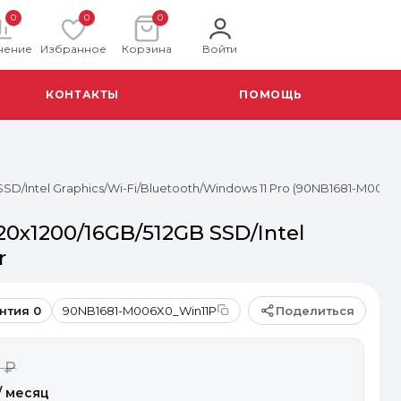
0
0
0
нение
Избранное
Корзина
Войти
КОНТАКТЫ
ПОМОЩЬ
SD/Intel Graphics/Wi-Fi/Bluetooth/Windows 11 Pro (90NB1681-M006X0
20x1200/16GB/512GB SSD/Intel
r
Поделиться
нтия 0
90NB1681-M006X0_Win11P
 ₽
/ месяц