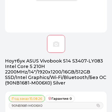
Оптимал
Идеальный 
От 20000 ₽
ПЕРЕЙТИ
Ноутбук ASUS Vivobook S14 S3407-LY083
Intel Core 5 210H
2200MHz/14"/1920x1200/16GB/512GB
SSD/Intel Graphics/Wi-Fi/Bluetooth/Без ОС
(90NB1681-M006X0) Silver
Под заказ 15.08.26
Гарантия 0
90NB1681-M006X0