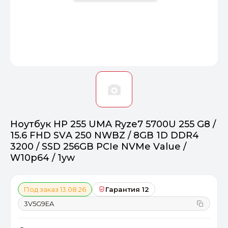
Оптимал
Идеальный 
От 20000 ₽
ПЕРЕЙТИ
Ноутбук HP 255 UMA Ryze7 5700U 255 G8 /
15.6 FHD SVA 250 NWBZ / 8GB 1D DDR4
3200 / SSD 256GB PCIe NVMe Value /
W10p64 / 1yw
Под заказ 13.08.26
Гарантия 12
3V5G9EA