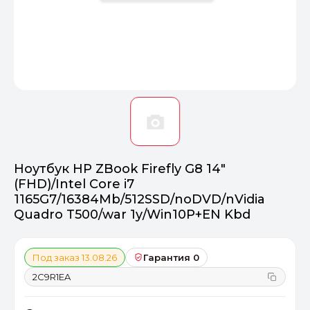
Оптимал
Идеальный 
От 20000 ₽
ПЕРЕЙТИ
Ноутбук HP ZBook Firefly G8 14"
(FHD)/Intel Core i7
1165G7/16384Mb/512SSD/noDVD/nVidia
Quadro T500/war 1y/Win10P+EN Kbd
Под заказ 13.08.26
Гарантия 0
2C9R1EA