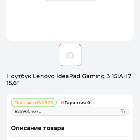
Оптимал
Идеальный 
От 20000 ₽
ПЕРЕЙТИ
Ноутбук Lenovo IdeaPad Gaming 3 15IAH7
15.6"
Под заказ 16.08.26
Гарантия 0
82S90046RU
Описание товара