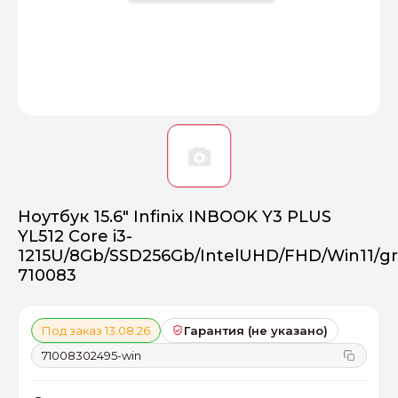
Оптимал
Идеальный 
От 20000 ₽
ПЕРЕЙТИ
Ноутбук 15.6" Infinix INBOOK Y3 PLUS
YL512 Core i3-
1215U/8Gb/SSD256Gb/IntelUHD/FHD/Win11/g
710083
Под заказ 13.08.26
Гарантия (не указано)
71008302495-win