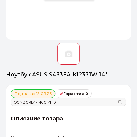
Оптимал
Идеальный 
От 20000 ₽
ПЕРЕЙТИ
Ноутбук ASUS S433EA-KI2331W 14"
Под заказ 13.08.26
Гарантия 0
90NB0RL4-M00MH0
Описание товара