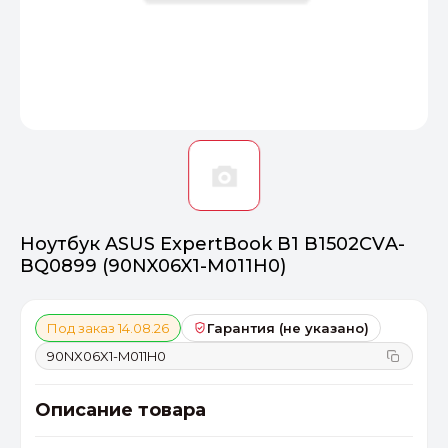
Оптимал
Идеальный 
От 20000 ₽
ПЕРЕЙТИ
Ноутбук ASUS ExpertBook B1 B1502CVA-
BQ0899 (90NX06X1-M011H0)
Под заказ 14.08.26
Гарантия (не указано)
90NX06X1-M011H0
Описание товара