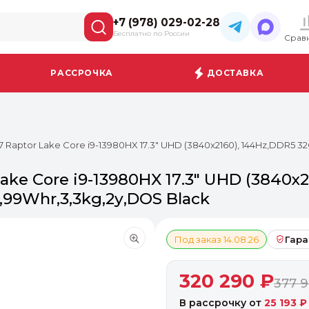
+7 (978) 029-02-28
Бесплатно по России
Срав
РАССРОЧКА
ДОСТАВКА
7 Raptor Lake Core i9-13980HX 17.3" UHD (3840x2160), 144Hz,DDR5 3
ake Core i9-13980HX 17.3" UHD (3840x2
,99Whr,3,3kg,2y,DOS Black
Под заказ 14.08.26
Гара
320 290 ₽
377 
В рассрочку от
25 193 ₽