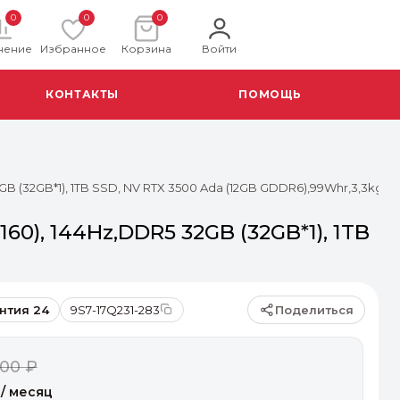
0
0
0
нение
Избранное
Корзина
Войти
КОНТАКТЫ
ПОМОЩЬ
2GB (32GB*1), 1TB SSD, NV RTX 3500 Ada (12GB GDDR6),99Whr,3,3kg,2
160), 144Hz,DDR5 32GB (32GB*1), 1TB
Поделиться
нтия 24
9S7-17Q231-283
900 ₽
/ месяц