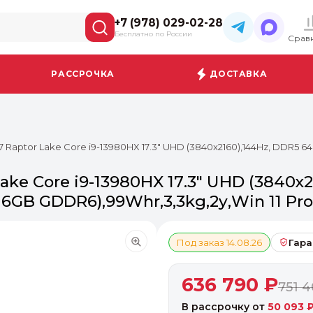
+7 (978) 029-02-28
Бесплатно по России
Срав
РАССРОЧКА
ДОСТАВКА
 Raptor Lake Core i9-13980HX 17.3" UHD (3840x2160),144Hz, DDR5 64
ake Core i9-13980HX 17.3" UHD (3840x2
6GB GDDR6),99Whr,3,3kg,2y,Win 11 Pro
Под заказ 14.08.26
Гара
636 790 ₽
751 4
В рассрочку от
50 093 