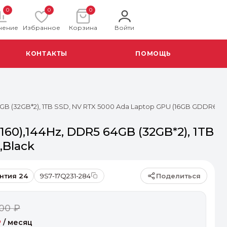
0
0
0
нение
Избранное
Корзина
Войти
КОНТАКТЫ
ПОМОЩЬ
GB (32GB*2), 1TB SSD, NV RTX 5000 Ada Laptop GPU (16GB GDDR6),99W
160),144Hz, DDR5 64GB (32GB*2), 1TB
,Black
Поделиться
нтия 24
9S7-17Q231-284
00 ₽
₽
/ месяц