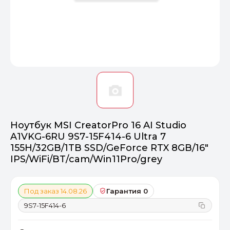
Оптимал
Идеальный 
От 20000 ₽
ПЕРЕЙТИ
Ноутбук MSI CreatorPro 16 AI Studio
A1VKG-6RU 9S7-15F414-6 Ultra 7
155H/32GB/1TB SSD/GeForce RTX 8GB/16"
IPS/WiFi/BT/cam/Win11Pro/grey
Под заказ 14.08.26
Гарантия 0
9S7-15F414-6