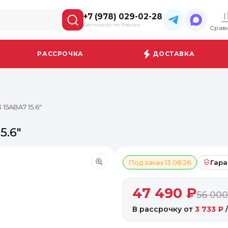
+7 (978) 029-02-28
Бесплатно по России
Срав
РАССРОЧКА
ДОСТАВКА
15ABA7 15.6"
5.6"
Под заказ 13.08.26
Гара
47 490 ₽
56 000
В рассрочку от
3 733 ₽
/