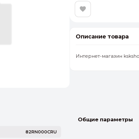
Описание товара
Интернет-магазин ksksho
альные
ый выбор
От 20000 ₽
И
Общие параметры
82RN000CRU