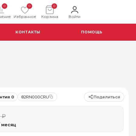
0
0
0
нение
Избранное
Корзина
Войти
КОНТАКТЫ
ПОМОЩЬ
Поделиться
нтия 0
82RN000CRU
 ₽
 месяц