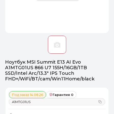
Оптимал
Идеальный 
От 20000 ₽
ПЕРЕЙТИ
Ноутбук MSI Summit E13 AI Evo
A1MTG01US 866 U7 155H/16GB/1TB
SSD/Intel Arc/13.3" IPS Touch
FHD+/WiFi/BT/cam/Win11Home/black
Под заказ 14.08.26
Гарантия 0
A1MTG01US