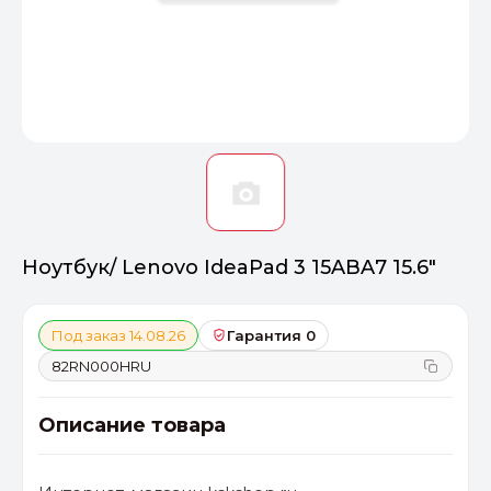
Оптимал
Идеальный 
От 20000 ₽
ПЕРЕЙТИ
Ноутбук/ Lenovo IdeaPad 3 15ABA7 15.6"
Под заказ 14.08.26
Гарантия 0
82RN000HRU
Описание товара