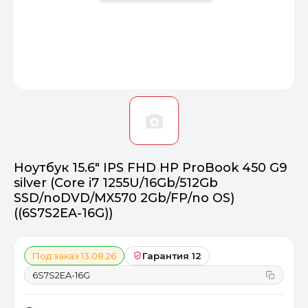
Оптимал
Идеальный 
От 20000 ₽
ПЕРЕЙТИ
Ноутбук 15.6" IPS FHD HP ProBook 450 G9
silver (Core i7 1255U/16Gb/512Gb
SSD/noDVD/MX570 2Gb/FP/no OS)
((6S7S2EA-16G))
Под заказ 13.08.26
Гарантия 12
6S7S2EA-16G