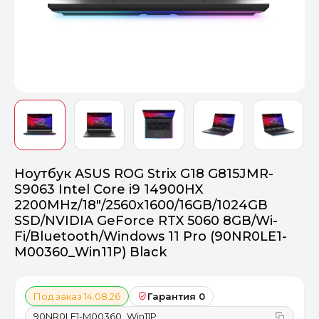
Оптимал
Идеальный 
От 20000 ₽
ПЕРЕЙТИ
Ноутбук ASUS ROG Strix G18 G815JMR-
S9063 Intel Core i9 14900HX
2200MHz/18"/2560x1600/16GB/1024GB
SSD/NVIDIA GeForce RTX 5060 8GB/Wi-
Fi/Bluetooth/Windows 11 Pro (90NR0LE1-
M00360_Win11P) Black
Под заказ 14.08.26
Гарантия 0
90NR0LE1-M00360_Win11P