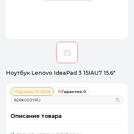
Оптимал
Идеальный 
От 20000 ₽
ПЕРЕЙТИ
Ноутбук Lenovo IdeaPad 3 15IAU7 15.6"
Под заказ 15.08.26
Гарантия 0
82RK003YRU
Описание товара