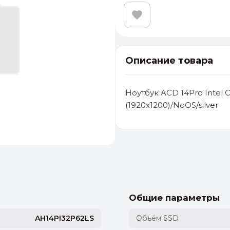
Описание товара
Ноутбук ACD 14Pro Intel 
(1920x1200)/NoOS/silver
альные
ый выбор
От 20000 ₽
И
Общие параметры
AH14PI32P62LS
Объём SSD