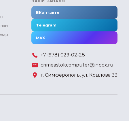
НАШИ КАНАЛЫ
ВКонтакте
ты
Telegram
авки
овар
MAX
+7 (978) 029-02-28
crimeastokcomputer@inbox.ru
г. Симферополь, ул. Крылова 33