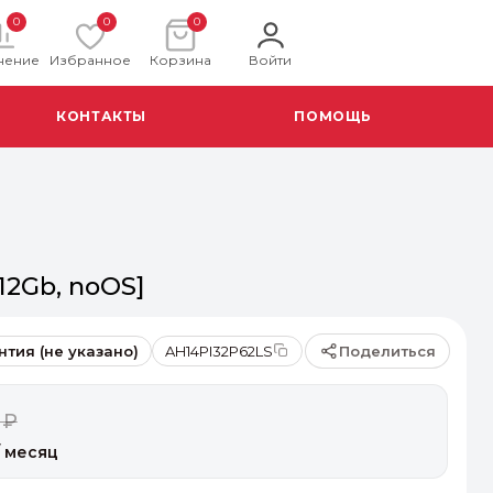
0
0
0
нение
Избранное
Корзина
Войти
КОНТАКТЫ
ПОМОЩЬ
512Gb, noOS]
Поделиться
нтия (не указано)
AH14PI32P62LS
 ₽
 месяц