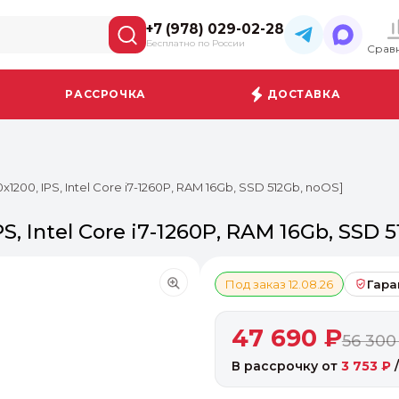
+7 (978) 029-02-28
Бесплатно по России
Срав
РАССРОЧКА
ДОСТАВКА
x1200, IPS, Intel Core i7-1260P, RAM 16Gb, SSD 512Gb, noOS]
S, Intel Core i7-1260P, RAM 16Gb, SSD 
Под заказ 12.08.26
Гара
47 690 ₽
56 300
В рассрочку от
3 753 ₽
/