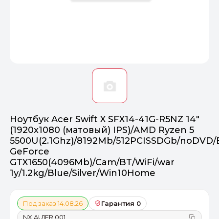
Оптимал
Идеальный 
От 20000 ₽
ПЕРЕЙТИ
Ноутбук Acer Swift X SFX14-41G-R5NZ 14"
(1920x1080 (матовый) IPS)/AMD Ryzen 5
5500U(2.1Ghz)/8192Mb/512PCISSDGb/noDVD/E
GeForce
GTX1650(4096Mb)/Cam/BT/WiFi/war
1y/1.2kg/Blue/Silver/Win10Home
Под заказ 14.08.26
Гарантия 0
NX.AU1ER.001