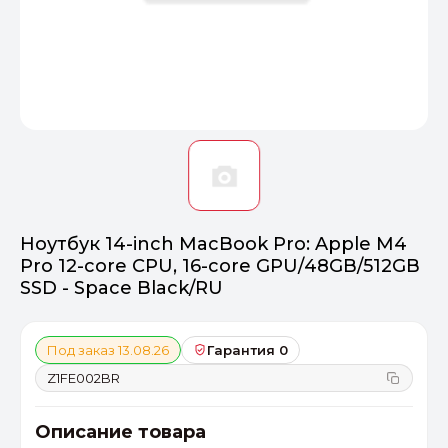
Оптимал
Идеальный 
От 20000 ₽
ПЕРЕЙТИ
Ноутбук 14-inch MacBook Pro: Apple M4
Pro 12-core CPU, 16-core GPU/48GB/512GB
SSD - Space Black/RU
Под заказ 13.08.26
Гарантия 0
Z1FE002BR
Описание товара