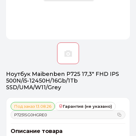
Оптимал
Идеальный 
От 20000 ₽
ПЕРЕЙТИ
Ноутбук Maibenben P725 17,3" FHD IPS
500N/i5-12450H/16Gb/1Tb
SSD/UMA/W11/Grey
Под заказ 13.08.26
Гарантия (не указано)
P7251SG0HGRE0
Описание товара