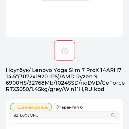
Оптимал
Идеальный 
От 20000 ₽
ПЕРЕЙТИ
Ноутбук/ Lenovo Yoga Slim 7 ProX 14ARH7
14.5"(3072x1920 IPS)/AMD Ryzen 9
6900HS/32768Mb/1024SSD/noDVD/GeForce
RTX3050/1.45kg/grey/Win11H,RU kbd
Под заказ 12.08.26
Гарантия 0
82TL003QRU