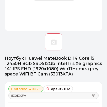
Оптимал
Идеальный 
От 20000 ₽
ПЕРЕЙТИ
Ноутбук Huawei MateBook D 14 Core i5
12450H 8Gb SSD512Gb Intel Iris Xe graphics
14" IPS FHD (1920x1080) Win11Home. grey
space WiFi BT Cam (53013XFA)
Под заказ 14.08.26
Гарантия 12
53013XFA