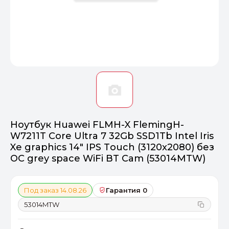
Оптимал
Идеальный 
От 20000 ₽
ПЕРЕЙТИ
Ноутбук Huawei FLMH-X FlemingH-
W7211T Core Ultra 7 32Gb SSD1Tb Intel Iris
Xe graphics 14" IPS Touch (3120x2080) без
ОС grey space WiFi BT Cam (53014MTW)
Под заказ 14.08.26
Гарантия 0
53014MTW